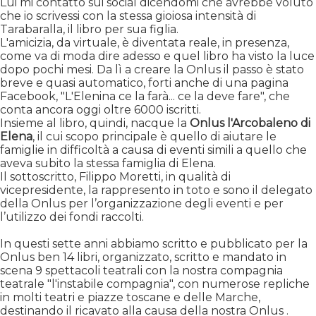
Lui mi contattò sui social dicendomi che avrebbe voluto
che io scrivessi con la stessa gioiosa intensità di
Tarabaralla, il libro per sua figlia.
L'amicizia, da virtuale, è diventata reale, in presenza,
come va di moda dire adesso e quel libro ha visto la luce
dopo pochi mesi. Da lì a creare la Onlus il passo è stato
breve e quasi automatico, forti anche di una pagina
Facebook, "L'Elenina ce la farà... ce la deve fare", che
conta ancora oggi oltre 6000 iscritti.
Insieme al libro, quindi, nacque la
Onlus l'Arcobaleno di
Elena
, il cui scopo principale è quello di aiutare le
famiglie in difficoltà a causa di eventi simili a quello che
aveva subito la stessa famiglia di Elena.
Il sottoscritto, Filippo Moretti, in qualità di
vicepresidente, la rappresento in toto e sono il delegato
della Onlus per l’organizzazione degli eventi e per
l’utilizzo dei fondi raccolti.
In questi sette anni abbiamo scritto e pubblicato per la
Onlus ben 14 libri, organizzato, scritto e mandato in
scena 9 spettacoli teatrali con la nostra compagnia
teatrale "l'instabile compagnia", con numerose repliche
in molti teatri e piazze toscane e delle Marche,
destinando il ricavato alla causa della nostra Onlus .