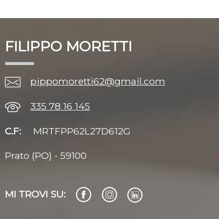
FILIPPO MORETTI
pippomoretti62@gmail.com
335 78 16 145
C.F:
MRTFPP62L27D612G
Prato (PO) - 59100
MI TROVI SU: